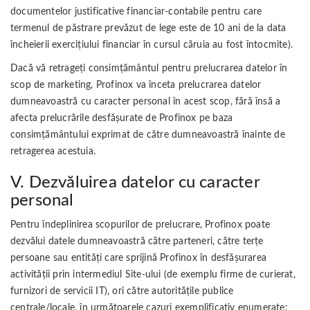
documentelor justificative financiar-contabile pentru care
termenul de păstrare prevăzut de lege este de 10 ani de la data
încheierii exerciţiului financiar în cursul căruia au fost întocmite).
Dacă vă retrageți consimțământul pentru prelucrarea datelor în
scop de marketing, Profinox va înceta prelucrarea datelor
dumneavoastră cu caracter personal în acest scop, fără însă a
afecta prelucrările desfășurate de Profinox pe baza
consimțământului exprimat de către dumneavoastră înainte de
retragerea acestuia.
V. Dezvăluirea datelor cu caracter
personal
Pentru îndeplinirea scopurilor de prelucrare, Profinox poate
dezvălui datele dumneavoastră către parteneri, către terțe
persoane sau entități care sprijină Profinox în desfășurarea
activității prin intermediul Site-ului (de exemplu firme de curierat,
furnizori de servicii IT), ori către autoritățile publice
centrale/locale, în următoarele cazuri exemplificativ enumerate: