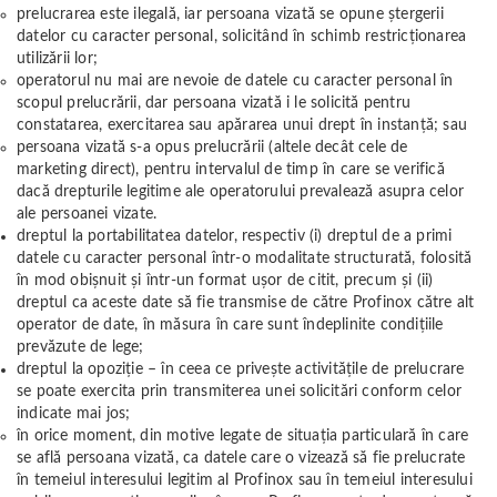
prelucrarea este ilegală, iar persoana vizată se opune ștergerii
datelor cu caracter personal, solicitând în schimb restricționarea
utilizării lor;
operatorul nu mai are nevoie de datele cu caracter personal în
scopul prelucrării, dar persoana vizată i le solicită pentru
constatarea, exercitarea sau apărarea unui drept în instanță; sau
persoana vizată s-a opus prelucrării (altele decât cele de
marketing direct), pentru intervalul de timp în care se verifică
dacă drepturile legitime ale operatorului prevalează asupra celor
ale persoanei vizate.
dreptul la portabilitatea datelor, respectiv (i) dreptul de a primi
datele cu caracter personal într-o modalitate structurată, folosită
în mod obișnuit și într-un format ușor de citit, precum și (ii)
dreptul ca aceste date să fie transmise de către Profinox către alt
operator de date, în măsura în care sunt îndeplinite condițiile
prevăzute de lege;
dreptul la opoziție – în ceea ce privește activitățile de prelucrare
se poate exercita prin transmiterea unei solicitări conform celor
indicate mai jos;
în orice moment, din motive legate de situația particulară în care
se află persoana vizată, ca datele care o vizează să fie prelucrate
în temeiul interesului legitim al Profinox sau în temeiul interesului