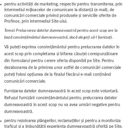
pentru activităţi de marketing, respectiv pentru transmiterea, prin
intermediul mijloacelor de comunicare la distanţă (e-mail), de
comunicări comerciale privind produsele şi serviciile oferite de
Profinox, prin intermediul Site-ului.
Temei: Prelucrarea datelor dumneavoastră pentru acest scop are la
bază consimțământul dumneavoastră, dacă alegeți să-l furnizați.
Vă puteți exprima consimțământul pentru prelucrarea datelor în
acest scop prin completarea și bifarea căsuței corespunzătoare
din formularul pentru cerere oferta disponibil pe Site. Pentru
dezabonarea de la primirea unor astfel de comunicări comerciale
puteți folosi opţiunea de la finalul fiecărui e-mail conţinând
comunicări comerciale.
Furnizarea datelor dumneavoastră în acest scop este voluntară.
Refuzul furnizării consimțământului pentru prelucrarea datelor
dumneavoastră în acest scop nu va avea urmări negative pentru
dumneavoastră.
pentru rezolvarea plângerilor, reclamaţiilor şi pentru a monitoriza
traficul și a îmbunătăţii experiența dumneavoastră oferită pe Site.