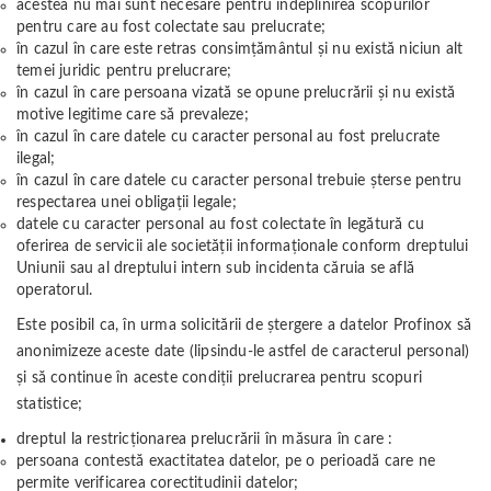
acestea nu mai sunt necesare pentru îndeplinirea scopurilor
pentru care au fost colectate sau prelucrate;
în cazul în care este retras consimțământul și nu există niciun alt
temei juridic pentru prelucrare;
în cazul în care persoana vizată se opune prelucrării și nu există
motive legitime care să prevaleze;
în cazul în care datele cu caracter personal au fost prelucrate
ilegal;
în cazul în care datele cu caracter personal trebuie șterse pentru
respectarea unei obligații legale;
datele cu caracter personal au fost colectate în legătură cu
oferirea de servicii ale societății informaționale conform dreptului
Uniunii sau al dreptului intern sub incidenta căruia se află
operatorul.
Este posibil ca, în urma solicitării de ștergere a datelor Profinox să
anonimizeze aceste date (lipsindu-le astfel de caracterul personal)
și să continue în aceste condiții prelucrarea pentru scopuri
statistice;
dreptul la restricționarea prelucrării în măsura în care :
persoana contestă exactitatea datelor, pe o perioadă care ne
permite verificarea corectitudinii datelor;