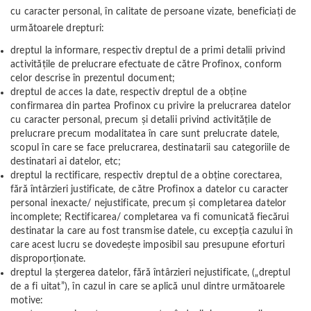
cu caracter personal, în calitate de persoane vizate, beneficiați de
următoarele drepturi:
dreptul la informare, respectiv dreptul de a primi detalii privind
activitățile de prelucrare efectuate de către Profinox, conform
celor descrise în prezentul document;
dreptul de acces la date, respectiv dreptul de a obține
confirmarea din partea Profinox cu privire la prelucrarea datelor
cu caracter personal, precum și detalii privind activitățile de
prelucrare precum modalitatea în care sunt prelucrate datele,
scopul în care se face prelucrarea, destinatarii sau categoriile de
destinatari ai datelor, etc;
dreptul la rectificare, respectiv dreptul de a obține corectarea,
fără întârzieri justificate, de către Profinox a datelor cu caracter
personal inexacte/ nejustificate, precum și completarea datelor
incomplete; Rectificarea/ completarea va fi comunicată fiecărui
destinatar la care au fost transmise datele, cu excepția cazului în
care acest lucru se dovedește imposibil sau presupune eforturi
disproporționate.
dreptul la ștergerea datelor, fără întârzieri nejustificate, („dreptul
de a fi uitat”), în cazul in care se aplică unul dintre următoarele
motive: