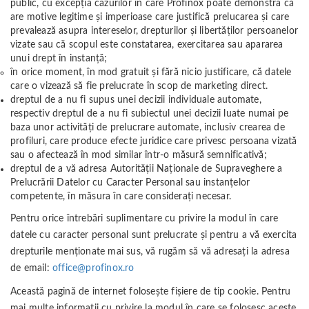
public, cu excepția cazurilor în care Profinox poate demonstra că
are motive legitime și imperioase care justifică prelucarea și care
prevalează asupra intereselor, drepturilor și libertăților persoanelor
vizate sau că scopul este constatarea, exercitarea sau apararea
unui drept în instanță;
în orice moment, în mod gratuit și fără nicio justificare, că datele
care o vizează să fie prelucrate în scop de marketing direct.
dreptul de a nu fi supus unei decizii individuale automate,
respectiv dreptul de a nu fi subiectul unei decizii luate numai pe
baza unor activități de prelucrare automate, inclusiv crearea de
profiluri, care produce efecte juridice care privesc persoana vizată
sau o afectează în mod similar într-o măsură semnificativă;
dreptul de a vă adresa Autorităţii Naţionale de Supraveghere a
Prelucrării Datelor cu Caracter Personal sau instanțelor
competente, în măsura în care considerați necesar.
Pentru orice întrebări suplimentare cu privire la modul în care
datele cu caracter personal sunt prelucrate și pentru a vă exercita
drepturile menționate mai sus, vă rugăm să vă adresați la adresa
de email:
office@profinox.ro
Această pagină de internet folosește fișiere de tip cookie. Pentru
mai multe informații cu privire la modul în care se folosesc aceste