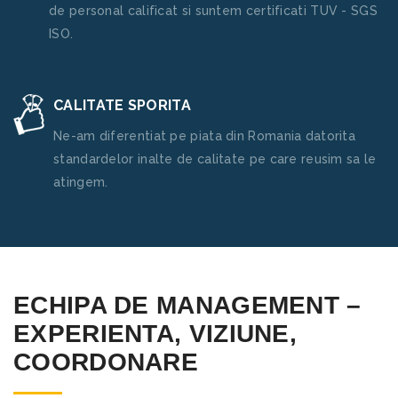
de personal calificat si suntem certificati TUV - SGS
ISO.
CALITATE SPORITA
Ne-am diferentiat pe piata din Romania datorita
standardelor inalte de calitate pe care reusim sa le
atingem.
ECHIPA DE MANAGEMENT –
EXPERIENTA, VIZIUNE,
COORDONARE