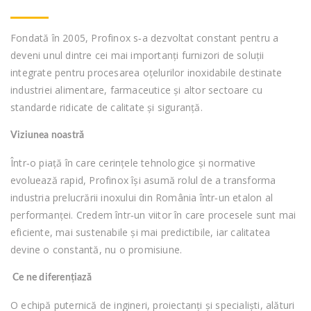
Fondată în 2005, Profinox s‑a dezvoltat constant pentru a
deveni unul dintre cei mai importanți furnizori de soluții
integrate pentru procesarea oțelurilor inoxidabile destinate
industriei alimentare, farmaceutice și altor sectoare cu
standarde ridicate de calitate și siguranță.
Viziunea noastră
Într‑o piață în care cerințele tehnologice și normative
evoluează rapid, Profinox își asumă rolul de a transforma
industria prelucrării inoxului din România într‑un etalon al
performanței. Credem într‑un viitor în care procesele sunt mai
eficiente, mai sustenabile și mai predictibile, iar calitatea
devine o constantă, nu o promisiune.
Ce ne diferențiază
O echipă puternică de ingineri, proiectanți și specialiști, alături