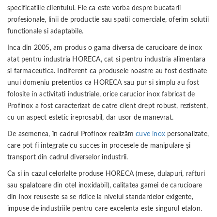
specificatiile clientului.
Fie ca este vorba despre bucatarii
profesionale, linii de productie sau spatii comerciale, oferim solutii
functionale si adaptabile.
Inca din 2005, am produs o gama diversa de carucioare de inox
atat pentru industria HORECA, cat si pentru industria alimentara
si farmaceutica. Indiferent ca produsele noastre au fost destinate
unui domeniu pretentios ca HORECA sau pur si simplu au fost
folosite in activitati industriale, orice carucior inox fabricat de
Profinox a fost caracterizat de catre client drept robust, rezistent,
cu un aspect estetic ireprosabil, dar usor de manevrat.
De asemenea, în cadrul Profinox realizăm
cuve inox
personalizate,
care pot fi integrate cu succes în procesele de manipulare și
transport din cadrul diverselor industrii.
Ca si in cazul celorlalte produse HORECA (mese, dulapuri, rafturi
sau spalatoare din otel inoxidabil), calitatea gamei de carucioare
din inox reuseste sa se ridice la nivelul standardelor exigente,
impuse de industriile pentru care excelenta este singurul etalon.