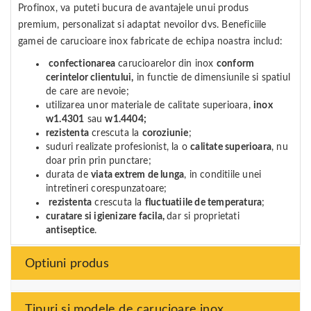
Profinox, va puteti bucura de avantajele unui produs
premium, personalizat si adaptat nevoilor dvs. Beneficiile
gamei de carucioare inox fabricate de echipa noastra includ:
confectionarea
carucioarelor din inox
conform
cerintelor clientului,
in functie de dimensiunile si spatiul
de care are nevoie;
utilizarea unor materiale de calitate superioara,
inox
w1.4301
sau
w1.4404;
rezistenta
crescuta la
coroziunie
;
suduri realizate profesionist, la o
calitate superioara
, nu
doar prin prin punctare;
durata de
viata extrem de lunga
, in conditiile unei
intretineri corespunzatoare;
rezistenta
crescuta la
fluctuatiile de temperatura
;
curatare si igienizare facila,
dar si proprietati
antiseptice
.
Optiuni produs
Tipuri si modele de carucioare inox