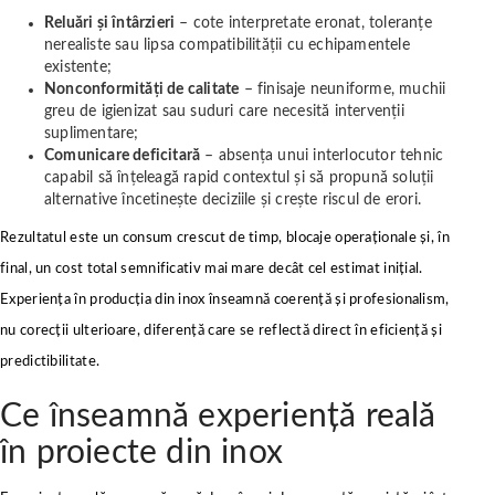
Reluări și întârzieri
– cote interpretate eronat, toleranțe
nerealiste sau lipsa compatibilității cu echipamentele
existente;
Nonconformități de calitate
– finisaje neuniforme, muchii
greu de igienizat sau suduri care necesită intervenții
suplimentare;
Comunicare deficitară
– absența unui interlocutor tehnic
capabil să înțeleagă rapid contextul și să propună soluții
alternative încetinește deciziile și crește riscul de erori.
Rezultatul este un consum crescut de timp, blocaje operaționale și, în
final, un cost total semnificativ mai mare decât cel estimat inițial.
Experiența în producția din inox înseamnă coerență și profesionalism,
nu corecții ulterioare, diferență care se reflectă direct în eficiență și
predictibilitate.
Ce înseamnă experiență reală
în proiecte din inox