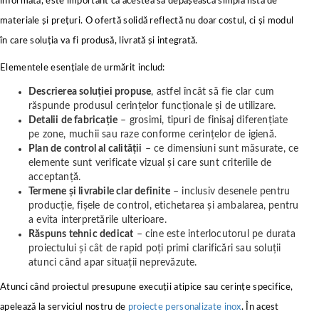
informată, este important ca acestea să depășească simpla listă de
materiale și prețuri. O ofertă solidă reflectă nu doar costul, ci și modul
în care soluția va fi produsă, livrată și integrată.
Elementele esențiale de urmărit includ:
Descrierea soluției propuse
, astfel încât să fie clar cum
răspunde produsul cerințelor funcționale și de utilizare.
Detalii de fabricație
– grosimi, tipuri de finisaj diferențiate
pe zone, muchii sau raze conforme cerințelor de igienă.
Plan de control al calității
– ce dimensiuni sunt măsurate, ce
elemente sunt verificate vizual și care sunt criteriile de
acceptanță.
Termene și livrabile clar definite
– inclusiv desenele pentru
producție, fișele de control, etichetarea și ambalarea, pentru
a evita interpretările ulterioare.
Răspuns tehnic dedicat
– cine este interlocutorul pe durata
proiectului și cât de rapid poți primi clarificări sau soluții
atunci când apar situații neprevăzute.
Atunci când proiectul presupune execuții atipice sau cerințe specifice,
apelează la serviciul nostru de
proiecte personalizate inox
. În acest