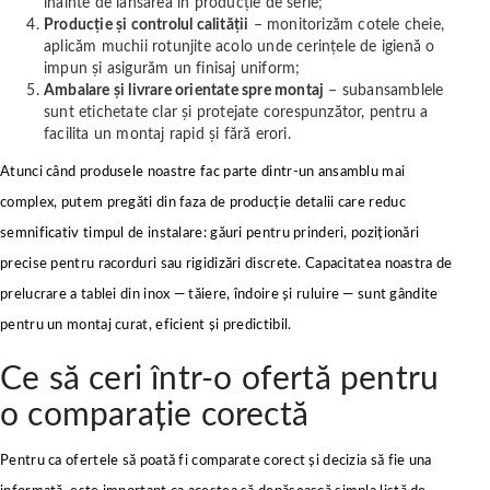
înainte de lansarea în producție de serie;
Producție și controlul calității
– monitorizăm cotele cheie,
aplicăm muchii rotunjite acolo unde cerințele de igienă o
impun și asigurăm un finisaj uniform;
Ambalare și livrare orientate spre montaj
– subansamblele
sunt etichetate clar și protejate corespunzător, pentru a
facilita un montaj rapid și fără erori.
Atunci când produsele noastre fac parte dintr-un ansamblu mai
complex, putem pregăti din faza de producție detalii care reduc
semnificativ timpul de instalare: găuri pentru prinderi, poziționări
precise pentru racorduri sau rigidizări discrete. Capacitatea noastra de
prelucrare a tablei din inox — tăiere, îndoire și ruluire — sunt gândite
pentru un montaj curat, eficient și predictibil.
Ce să ceri într-o ofertă pentru
o comparație corectă
Pentru ca ofertele să poată fi comparate corect și decizia să fie una