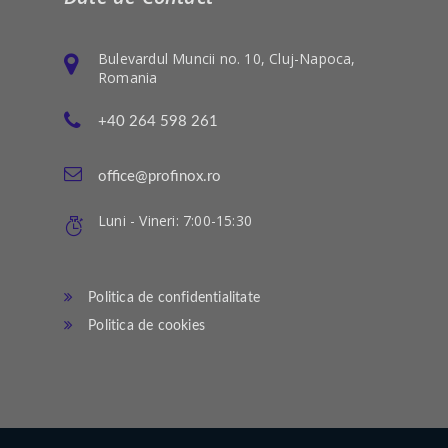
Bulevardul Muncii no. 10, Cluj-Napoca,
Romania
+40 264 598 261
office@profinox.ro
Luni - Vineri: 7:00-15:30
Politica de confidentialitate
Politica de cookies