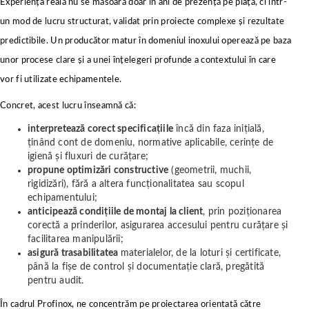
Experiența reală nu se măsoară doar în ani de prezență pe piață, ci într-
un mod de lucru structurat, validat prin proiecte complexe și rezultate
predictibile. Un producător matur în domeniul inoxului operează pe baza
unor procese clare și a unei înțelegeri profunde a contextului în care
vor fi utilizate echipamentele.
Concret, acest lucru înseamnă că:
interpretează corect specificațiile
încă din faza inițială,
ținând cont de domeniu, normative aplicabile, cerințe de
igienă și fluxuri de curățare;
propune optimizări constructive
(geometrii, muchii,
rigidizări), fără a altera funcționalitatea sau scopul
echipamentului;
anticipează condițiile de montaj la client
, prin poziționarea
corectă a prinderilor, asigurarea accesului pentru curățare și
facilitarea manipulării;
asigură trasabilitatea
materialelor, de la loturi și certificate,
până la fișe de control și documentație clară, pregătită
pentru audit.
În cadrul Profinox, ne concentrăm pe proiectarea orientată către