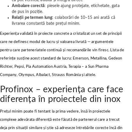
că pot verifica, audita și integra direct.
Ambalare corectă
: piesele ajung protejate, etichetate, gata
de pus în poziție.
Relații pe termen lung
: colaborări de 10–15 ani arată că
livrarea constantă bate prețul minim.
Experiența validată în proiecte concrete a cristalizat un set de principii
care ne definesc modul de lucru și valoarea livrată — argumentele
pentru care parteneriatele continuă și recomandările vin firesc. Lista de
referințe susține acest standard de lucru: Emerson, Metallina, Gedeon
Richter, Pepsi, Pia Automation Austria, Terapia – a Sun Pharma
Company, Olympus, Albalact, Strauss România și altele.
Profinox – experiența care face
diferența în proiectele din inox
Prețul minim poate fi tentant la prima vedere, însă în proiectele
complexe adevărata diferență este făcută de partenerul care a trecut
deja prin situații similare și știe să adreseze întrebările corecte încă din