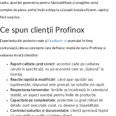
cadru, ajustăm geometria pentru fabricabilitate și pregătim setul
complet de piese, astfel încât echipa ta să poată instala eficient, rapid și
fără surprize.
Ce spun clienții Profinox
Experiența din proiecte reale și
feedback-ul
acumulat în timp
conturează câteva constante care definesc modul de lucru Profinox și
valoarea livrată clienților:
Raport calitate–preț corect
: accentul cade pe calitatea
cerută în specificații, nu pe economii care se „răzbună” la
montaj.
Reacție rapidă la modificări
: când apar ajustări sau
suplimentări, răspunsul este prompt, iar soluțiile vin rapid.
Respectarea termenelor
: livrările se încadrează în calendarul
stabilit, un aspect esențial pentru liniile de producție.
Capacitate pe complexitate
: proiectele cu grad ridicat de
detaliu sunt executate curat, cu desene și trasabilitate.
Controlul sudurilor și documentație
: clienții apreciază faptul