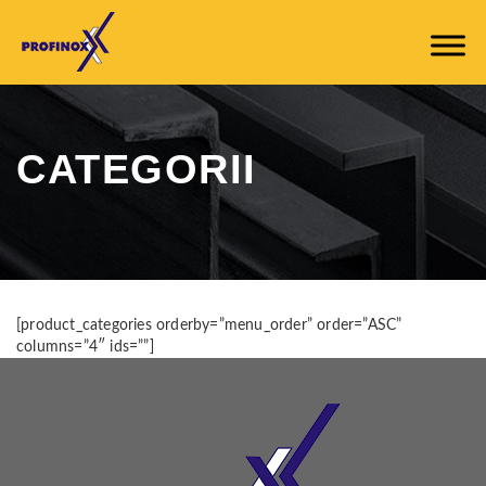
CATEGORII
[product_categories orderby=”menu_order” order=”ASC”
columns=”4″ ids=””]